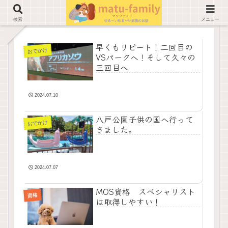
検索
メニュー
早くもリピート！二回目の
おでかけ
VSパークへ！そして久々の
三回目へ
2024.07.10
八戸公園子供の国へ行って
おでかけ
きました。
2024.07.07
MOS資格 スペシャリスト
資格
は取得しやすい！