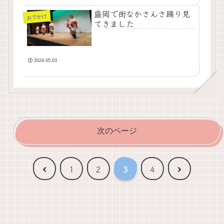
盛岡で街なかさんさ踊り見
おでかけ
てきました
2024.05.03
次のページ
前
次
1
2
3
4
へ
へ